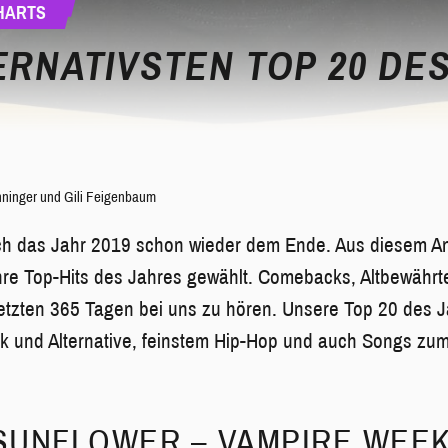
CHARTS
ERNATIVSTEN TOP 20 DE
nninger
und
Gili Feigenbaum
ich das Jahr 2019 schon wieder dem Ende. Aus diesem An
re Top-Hits des Jahres gewählt. Comebacks, Altbewährt
etzten 365 Tagen bei uns zu hören. Unsere Top 20 des J
k und Alternative, feinstem Hip-Hop und auch Songs zu
 SUNFLOWER – VAMPIRE WEE