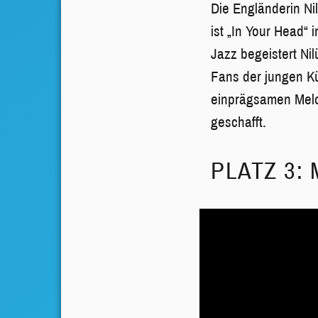
Die Engländerin Ni
ist „In Your Head“
Jazz begeistert Ni
Fans der jungen Kü
einprägsamen Melod
geschafft.
PLATZ 3: