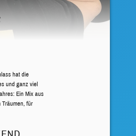
S
lass hat die
es und ganz viel
ahres: Ein Mix aus
m Träumen, für
KEND