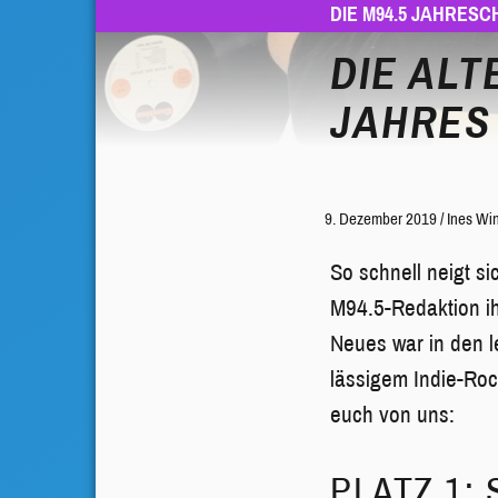
DIE M94.5 JAHRES
DIE ALT
JAHRES
9. Dezember 2019
/
Ines Wi
So schnell neigt s
M94.5-Redaktion ih
Neues war in den l
lässigem Indie-Roc
euch von uns:
PLATZ 1: