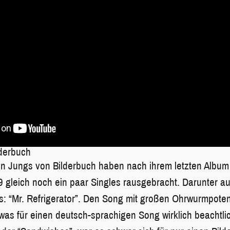
lderbuch
en Jungs von Bilderbuch haben nach ihrem letzten Albu
9 gleich noch ein paar Singles rausgebracht. Darunter a
s: “Mr. Refrigerator”. Den Song mit großen Ohrwurmpotenz
was für einen deutsch-sprachigen Song wirklich beachtlic