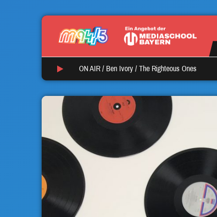
ON AIR /
Ben Ivory
/
The Righteous Ones