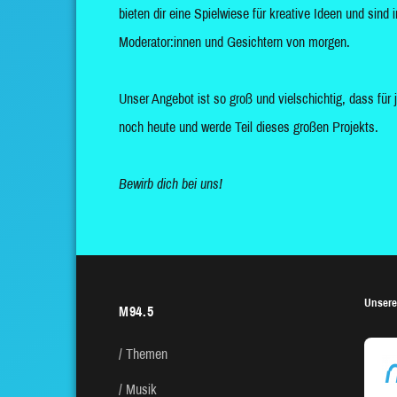
bieten dir eine Spielwiese für kreative Ideen und sin
Moderator:innen und Gesichtern von morgen.
Unser Angebot ist so groß und vielschichtig, dass für 
noch heute und werde Teil dieses großen Projekts.
Bewirb dich bei uns!
Unsere
M94.5
Themen
Musik