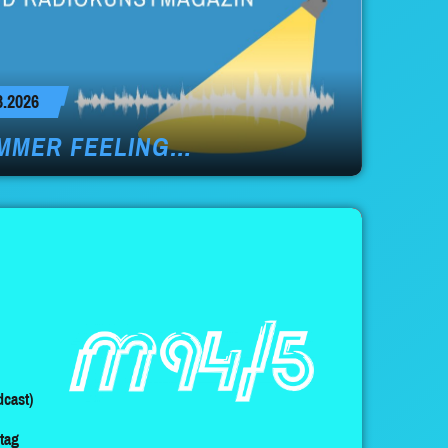
.2026
MMER FEELING…
cast)
ltag