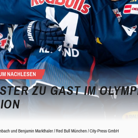
 ZUM NACHLESEN
STER ZU GAST IM OLYMP
DION
imbach
und
Benjamin Markthaler
/
Red Bull München / City-Press GmbH