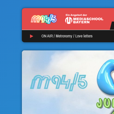
ON AIR /
Metronomy
/
Love letters