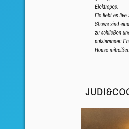
Elektropop.
Flo liebt es live
Shows sind eine
zu schließen un
pulsierenden En
House mitreiße
JUDI&CO