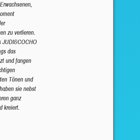
 Erwachsenen,
Moment
der
n zu verlieren.
lias JUDI&COCHO
ngs das
tzt und fangen
chtigen
rten Tönen und
haben sie nebst
hren ganz
 kreiert.