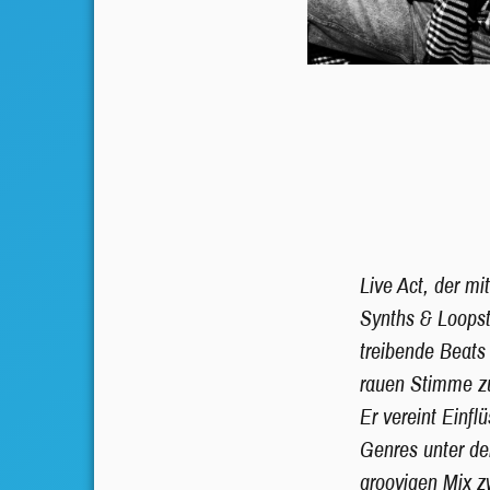
Live Act, der m
Synths & Loops
treibende Beats 
rauen Stimme z
Er vereint Einfl
Genres unter d
groovigen Mix 