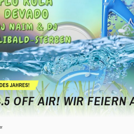
DES JAHRES!
.5 OFF AIR! WIR FEIERN
er