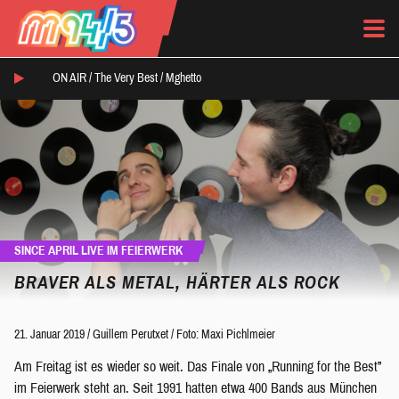
ON AIR /
The Very Best
/
Mghetto
SINCE APRIL LIVE IM FEIERWERK
BRAVER ALS METAL, HÄRTER ALS ROCK
21. Januar 2019
/
Guillem Perutxet
/
Foto: Maxi Pichlmeier
Am Freitag ist es wieder so weit. Das Finale von „Running for the Best”
im Feierwerk steht an. Seit 1991 hatten etwa 400 Bands aus München