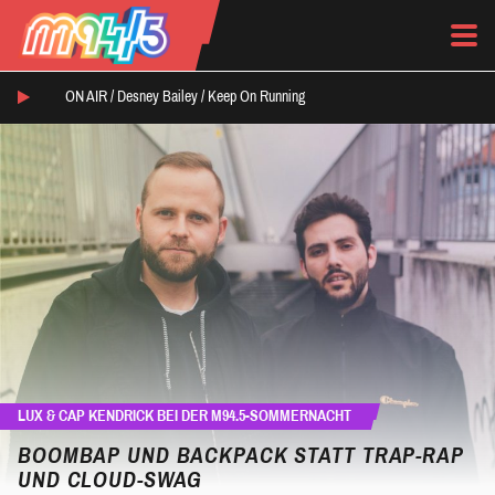
ON AIR /
Desney Bailey
/
Keep On Running
LUX & CAP KENDRICK BEI DER M94.5-SOMMERNACHT
BOOMBAP UND BACKPACK STATT TRAP-RAP
UND CLOUD-SWAG