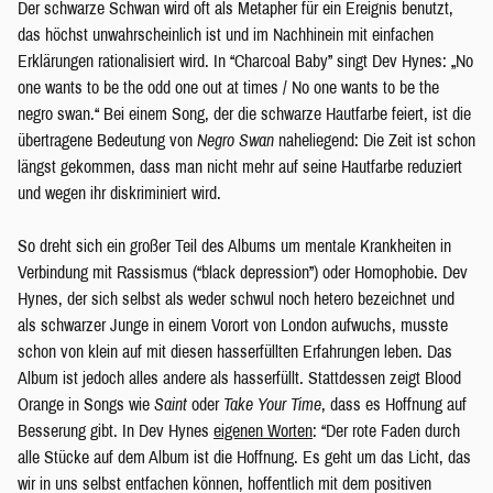
Der schwarze Schwan wird oft als Metapher für ein Ereignis benutzt,
das höchst unwahrscheinlich ist und im Nachhinein mit einfachen
Erklärungen rationalisiert wird. In “Charcoal Baby” singt Dev Hynes: „No
one wants to be the odd one out at times / No one wants to be the
negro swan.“ Bei einem Song, der die schwarze Hautfarbe feiert, ist die
übertragene Bedeutung von
Negro Swan
naheliegend: Die Zeit ist schon
längst gekommen, dass man nicht mehr auf seine Hautfarbe reduziert
und wegen ihr diskriminiert wird.
So dreht sich ein großer Teil des Albums um mentale Krankheiten in
Verbindung mit Rassismus (“black depression”) oder Homophobie. Dev
Hynes, der sich selbst als weder schwul noch hetero bezeichnet und
als schwarzer Junge in einem Vorort von London aufwuchs, musste
schon von klein auf mit diesen hasserfüllten Erfahrungen leben. Das
Album ist jedoch alles andere als hasserfüllt. Stattdessen zeigt Blood
Orange in Songs wie
Saint
oder
Take Your Time
, dass es Hoffnung auf
Besserung gibt. In Dev Hynes
eigenen Worten
: “Der rote Faden durch
alle Stücke auf dem Album ist die Hoffnung. Es geht um das Licht, das
wir in uns selbst entfachen können, hoffentlich mit dem positiven