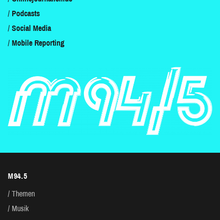
Podcasts
Social Media
Mobile Reporting
M94.5
Themen
Musik