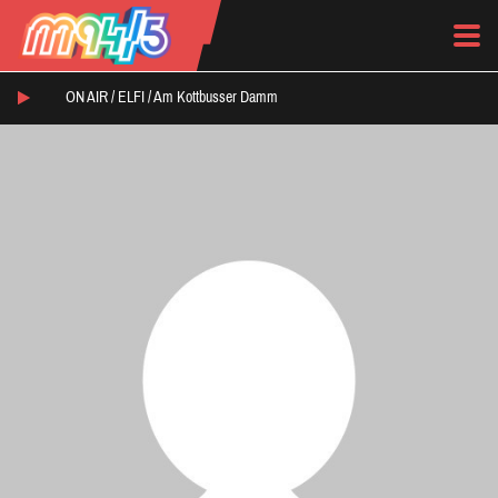
ON AIR /
ELFI
/
Am Kottbusser Damm