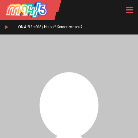
ON AIR /
m945
/
Hörbar² Kennen wir uns?