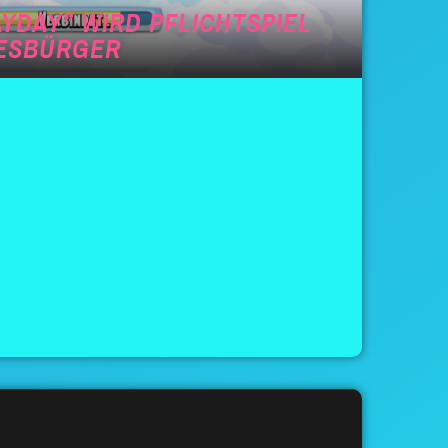
YDAY” WIRD PFLICHTSPIEL
DESBÜRGER