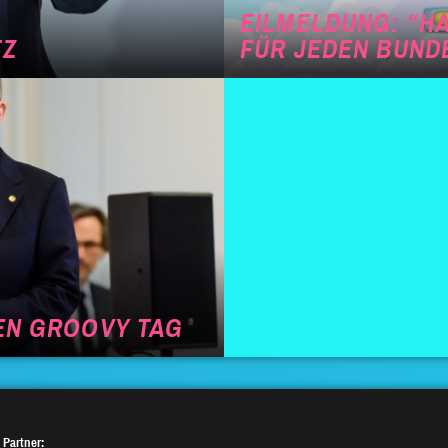
EILMELDUNG: “HA
TZ
FÜR JEDEN BUN
NEN GROOVY TAG
 Partner: