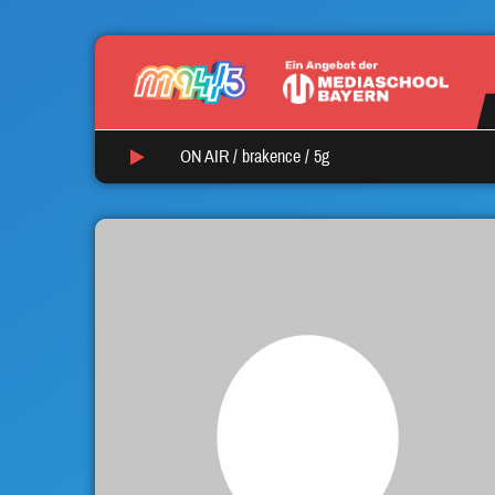
ON AIR /
brakence
/
5g