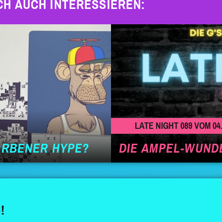
CH AUCH INTERESSIEREN:
LATE NIGHT 089 VOM 04.
ORBENER HYPE?
DIE AMPEL-WUND
!