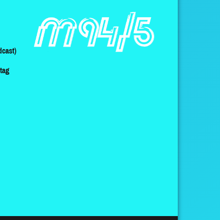
cast)
ltag