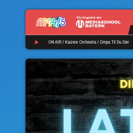
ON AIR /
Kaizers Orchestra
/
Ompa Til Du Dør