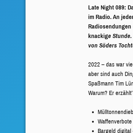
Late Night 089: D
im Radio. An jed
Radiosendungen d
knackig
e Stunde.
von Söders Tochte
2022 – das war vie
aber sind auch Din
Spaßmann Tim Lünge
Warum? Er erzählt
Mülltonnendieb
Waffenverbote 
Bargeld digital