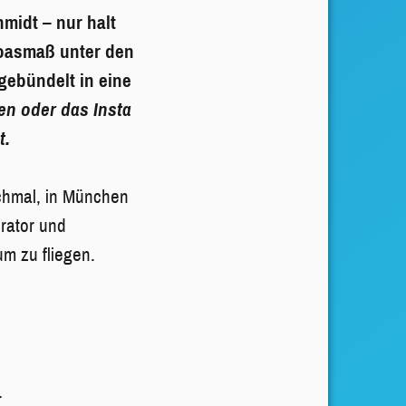
midt – nur halt
Goasmaß unter den
ebündelt in eine
en oder das Insta
t.
nchmal, in München
rator und
m zu fliegen.
r