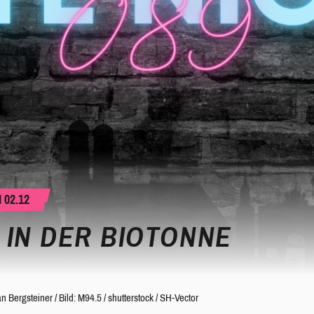
 02.12
 IN DER BIOTONNE
an Bergsteiner
/
Bild: M94.5 / shutterstock / SH-Vector