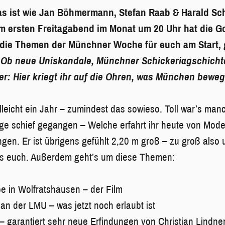
as ist wie Jan Böhmermann, Stefan Raab & Harald Sch
em ersten Freitagabend im Monat um 20 Uhr hat die 
ie Themen der Münchner Woche für euch am Start, g
 Ob neue Uniskandale, Münchner Schickeriagschicht
r: Hier kriegt ihr auf die Ohren, was München beweg
lleicht ein Jahr – zumindest das sowieso. Toll war’s ma
ge schief gegangen – Welche erfahrt ihr heute von Mode
n. Er ist übrigens gefühlt 2,20 m groß – zu groß also u
’s euch. Außerdem geht’s um diese Themen:
e in Wolfratshausen – der Film
an der LMU – was jetzt noch erlaubt ist
 – garantiert sehr neue Erfindungen von Christian Lindne