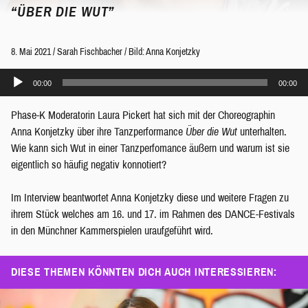
“ÜBER DIE WUT”
8. Mai 2021
/
Sarah Fischbacher
/
Bild: Anna Konjetzky
Audio-
00:00
00:00
Player
Phase-K Moderatorin Laura Pickert hat sich mit der Choreographin
Anna Konjetzky über ihre Tanzperformance
Über die Wut
unterhalten.
Wie kann sich Wut in einer Tanzperfomance äußern und warum ist sie
eigentlich so häufig negativ konnotiert?
Im Interview beantwortet Anna Konjetzky diese und weitere Fragen zu
ihrem Stück welches am 16. und 17. im Rahmen des DANCE-Festivals
in den Münchner Kammerspielen uraufgeführt wird.
DIESE THEMEN KÖNNTEN DICH AUCH INTERESSIEREN: