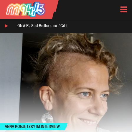
ON AIR /
Soul Brothers Inc.
/
Git It
ANNA KONJETZKY IM INTERVIEW