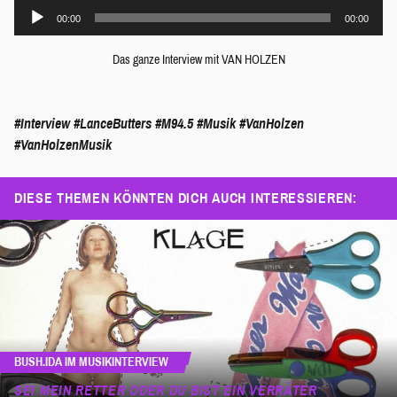
Audio-
00:00
00:00
Player
Das ganze Interview mit VAN HOLZEN
#Interview
#LanceButters
#M94.5
#Musik
#VanHolzen
#VanHolzenMusik
DIESE THEMEN KÖNNTEN DICH AUCH INTERESSIEREN:
BUSH.IDA IM MUSIKINTERVIEW
SEI MEIN RETTER ODER DU BIST EIN VERRÄTER