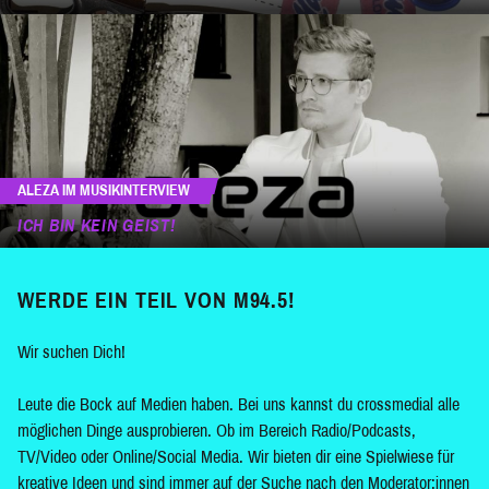
ALEZA IM MUSIKINTERVIEW
ICH BIN KEIN GEIST!
WERDE EIN TEIL VON M94.5!
Wir suchen Dich!
Leute die Bock auf Medien haben. Bei uns kannst du crossmedial alle
möglichen Dinge ausprobieren. Ob im Bereich Radio/Podcasts,
TV/Video oder Online/Social Media. Wir bieten dir eine Spielwiese für
kreative Ideen und sind immer auf der Suche nach den Moderator:innen