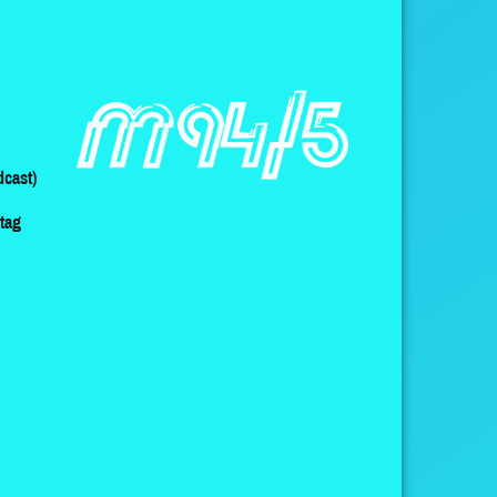
cast)
ltag