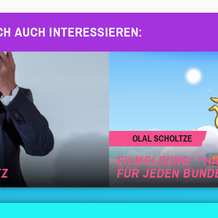
CH AUCH INTERESSIEREN:
OLAL SCHOLTZE
EILMELDUNG: “HA
TZ
FÜR JEDEN BUN