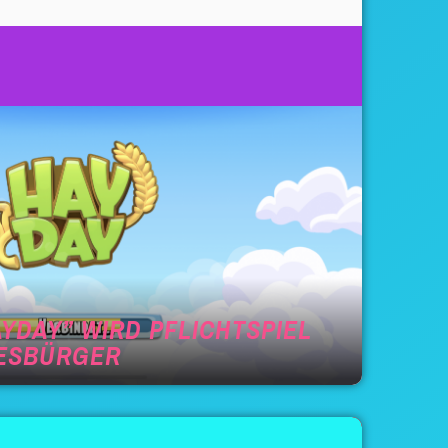
YDAY” WIRD PFLICHTSPIEL
DESBÜRGER