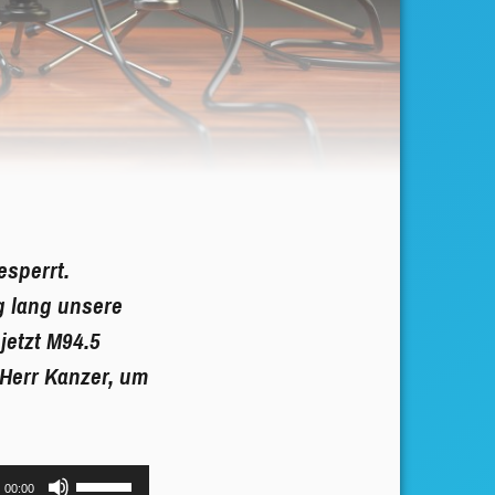
esperrt.
g lang unsere
jetzt M94.5
 Herr Kanzer, um
Pfeiltasten
00:00