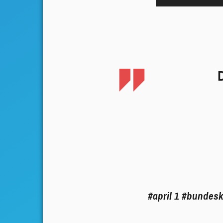
Player
D
#april 1
#bundesk