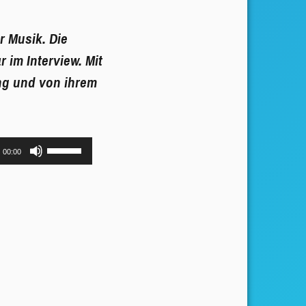
er Musik. Die
 im Interview
. Mit
ng und von ihrem
Pfeiltasten
00:00
Hoch/Runter
benutzen,
um
die
Lautstärke
zu
regeln.