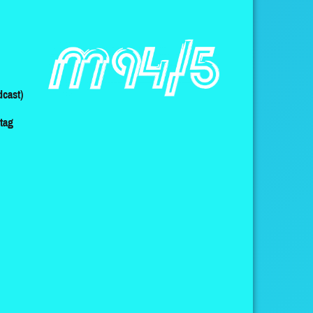
cast)
ltag