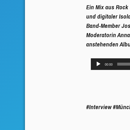
Ein Mix aus Rock
und digitaler Isol
Band-Member Jose
Moderatorin Anna
anstehenden Albu
Audio-
00:00
Player
#Interview
#Münc