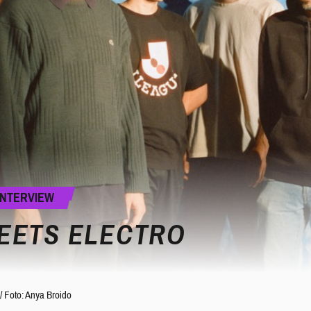
INTERVIEW
EETS ELECTRO
/
Foto: Anya Broido