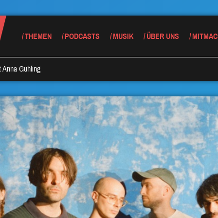
THEMEN
PODCASTS
MUSIK
ÜBER UNS
MITMAC
t Anna Guhling