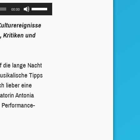
Pfeiltasten
00:00
Hoch/Runter
Kulturereignisse
benutzen,
, Kritiken und
um
die
Lautstärke
f die lange Nacht
zu
usikalische Tipps
regeln.
h lieber eine
torin Antonia
n Performance-