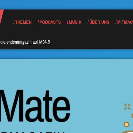
THEMEN
PODCASTS
MUSIK
ÜBER UNS
MITMAC
tudierendenmagazin auf M94.5