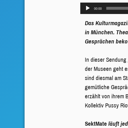
Audio-
00:00
Player
Das Kulturmagaz
in München. Theate
Gesprächen bekomm
In dieser Sendung 
der Museen geht es
sind diesmal am Sta
gemütliche Gesprä
erzählt von ihrem 
Kollektiv Pussy Rio
SektMate
läuft je