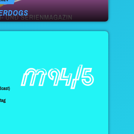
DERDOGS
cast)
ltag