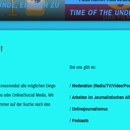
NDE, EIN TIER ZU
TIME OF THE UN
!
Bei uns gibt es:
crossmedial alle möglichen Dinge
Moderation (Radio/TV/Video/Pod
o oder Online/Social Media. Wir
Arbeiten im Journalistischen Al
d immer auf der Suche nach den
Onlinejournalismus
Podcasts