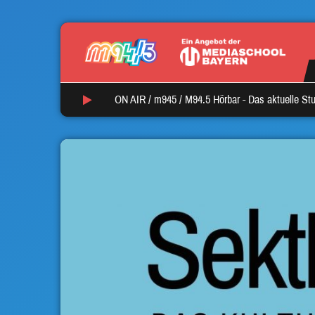
ON AIR /
m945
/
M94.5 Hörbar - Das aktuelle S