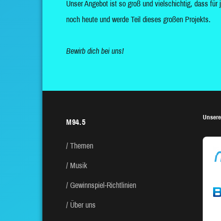
Unser Angebot ist so groß und vielschichtig, dass für 
noch heute und werde Teil dieses großen Projekts.
Bewirb dich bei uns!
Unsere
M94.5
Themen
Musik
Gewinnspiel-Richtlinien
Über uns