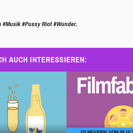
n
#Musik
#Pussy Riot
#Wunder.
CH AUCH INTERESSIEREN:
FILMFABRIK VOM 09.10.