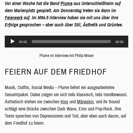
Vor einer Woche hat die Band
Plume
aus Unterschleißheim auf
dem Marienplatz gespielt. Am Donnerstag treten sie dann im
Feierwerk
auf. Im M94.5 Interview haben sie mit uns über ihre
Erfolge gesprochen – aber auch über Stil, Ästhetik und Grüntee.
Audio-
00:00
00:00
Player
Plume im Interview mit Philip Moser
FEIERN AUF DEM FRIEDHOF
Musik, Outfits, Social Media –
Plume
liefert ein ausgearbeitetes
Gesamtpaket. Dabei zeigen sie sich teils klassisch, teils trendbewusst.
Ästhetisch stehen sie zwischen
Kiss
und
Måneskin
, und ihr Sound
schlägt eine Brücke zwischen Dark Wave, Emo und Pop-Rock. Ihre
Texte sprechen von Depressionen und Tod, aber eben auch davon, auf
dem Friedhof zu feiern.