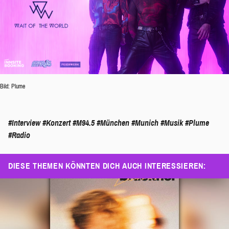
Bild: Plume
#Interview
#Konzert
#M94.5
#München
#Munich
#Musik
#Plume
#Radio
DIESE THEMEN KÖNNTEN DICH AUCH INTERESSIEREN: