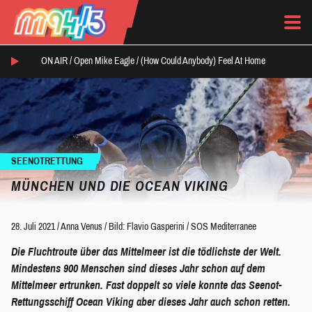
ON AIR /
Open Mike Eagle
/
(How Could Anybody) Feel At Home
SEENOTRETTUNG
MÜNCHEN UND DIE OCEAN VIKING
28. Juli 2021
/
Anna Venus
/
Bild: Flavio Gasperini / SOS Mediterranee
Die Fluchtroute über das Mittelmeer ist die tödlichste der Welt.
Mindestens 900 Menschen sind dieses Jahr schon auf dem
Mittelmeer ertrunken. Fast doppelt so viele konnte das Seenot-
Rettungsschiff Ocean Viking aber dieses Jahr auch schon retten.