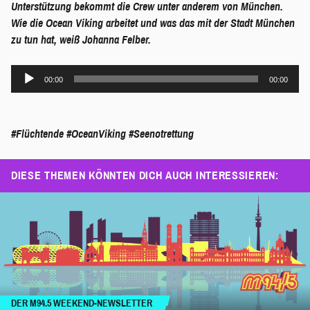
Unterstützung bekommt die Crew unter anderem von München.
Wie die Ocean Viking arbeitet und was das mit der Stadt München
zu tun hat, weiß Johanna Felber.
Audio-
00:00
00:00
Player
#Flüchtende
#OceanViking
#Seenotrettung
DIESE THEMEN KÖNNTEN DICH AUCH INTERESSIEREN:
DER M94.5 WEEKEND-NEWSLETTER