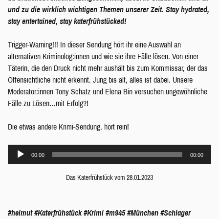
und zu die wirklich wichtigen Themen unserer Zeit. Stay hydrated,
stay entertained, stay katerfrühstücked!
Trigger-Warning!!! In dieser Sendung hört ihr eine Auswahl an
alternativen Kriminolog:innen und wie sie ihre Fälle lösen. Von einer
Täterin, die den Druck nicht mehr aushält bis zum Kommissar, der das
Offensichtliche nicht erkennt. Jung bis alt, alles ist dabei. Unsere
Moderator:innen Tony Schatz und Elena Bin versuchen ungewöhnliche
Fälle zu Lösen…mit Erfolg?!
Die etwas andere Krimi-Sendung, hört rein!
Audio-
00:00
00:00
Player
Das Katerfrühstück vom 28.01.2023
#helmut
#Katerfrühstück
#Krimi
#m945
#München
#Schlager