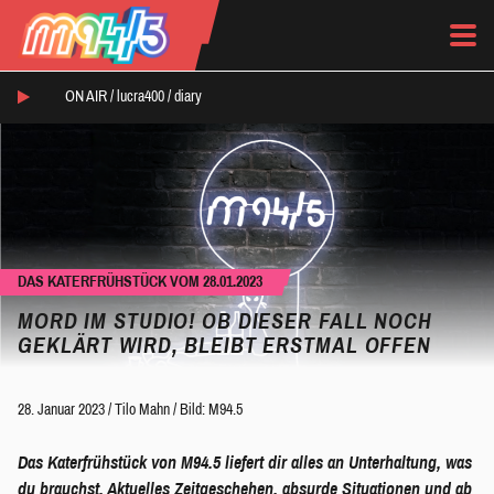
ON AIR /
lucra400
/
diary
DAS KATERFRÜHSTÜCK VOM 28.01.2023
MORD IM STUDIO! OB DIESER FALL NOCH
GEKLÄRT WIRD, BLEIBT ERSTMAL OFFEN
28. Januar 2023
/
Tilo Mahn
/
Bild: M94.5
Das Katerfrühstück von M94.5 liefert dir alles an Unterhaltung, was
du brauchst. Aktuelles Zeitgeschehen, absurde Situationen und ab