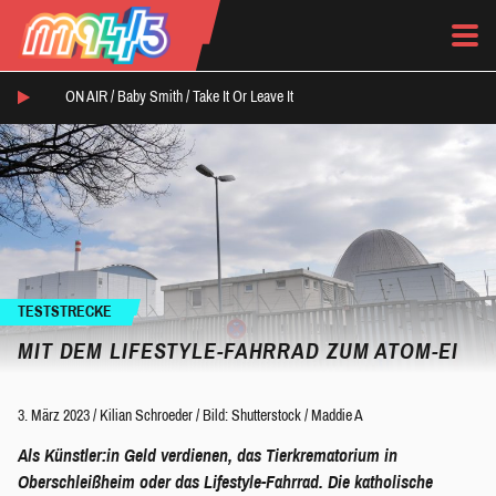
ON AIR /
Baby Smith
/
Take It Or Leave It
TESTSTRECKE
MIT DEM LIFESTYLE-FAHRRAD ZUM ATOM-EI
3. März 2023
/
Kilian Schroeder
/
Bild: Shutterstock / Maddie A
Als Künstler:in Geld verdienen, das Tierkrematorium in
Oberschleißheim oder das Lifestyle-Fahrrad. Die katholische