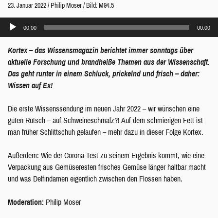
23. Januar 2022
/
Philip Moser
/
Bild: M94.5
Audio-
00:00
00:00
Player
Kortex – das Wissensmagazin berichtet immer sonntags über
aktuelle Forschung und brandheiße Themen aus der Wissenschaft.
Das geht runter in einem Schluck, prickelnd und frisch – daher:
Wissen auf Ex!
Die erste Wissenssendung im neuen Jahr 2022 – wir wünschen eine
guten Rutsch – auf Schweineschmalz?! Auf dem schmierigen Fett ist
man früher Schlittschuh gelaufen – mehr dazu in dieser Folge Kortex.
Außerdem: Wie der Corona-Test zu seinem Ergebnis kommt, wie eine
Verpackung aus Gemüseresten frisches Gemüse länger haltbar macht
und was Delfindamen eigentlich zwischen den Flossen haben.
Moderation:
Philip Moser