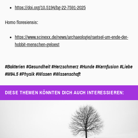
https://doi.org/10.5194/bg-22-7591-2025
Homo floresiensis:
https://www.scinexx.de/news/archaeologie/raetsel-um-ende-der-
hobbit-menschen-geloest
#Bakterien
#Gesundheit
#Herzschmerz
#Hunde
#Kernfusion
#Liebe
#M94.5
#Physik
#Wissen
#Wissenschaft
DIESE THEMEN KÖNNTEN DICH AUCH INTERESSIEREN: