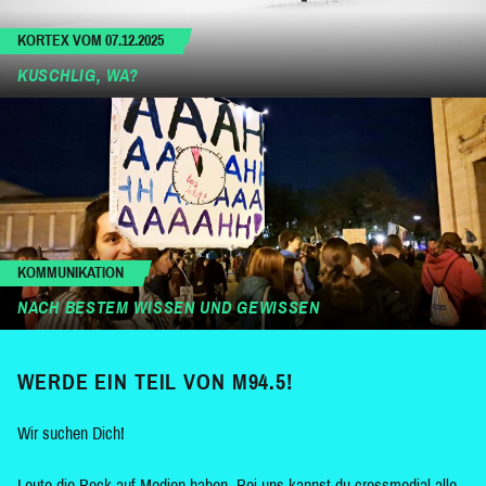
KORTEX VOM 07.12.2025
KUSCHLIG, WA?
KOMMUNIKATION
NACH BESTEM WISSEN UND GEWISSEN
WERDE EIN TEIL VON M94.5!
Wir suchen Dich!
Leute die Bock auf Medien haben. Bei uns kannst du crossmedial alle