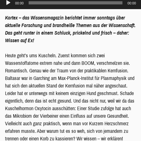
00:00
00:00
Player
Kortex – das Wissensmagazin berichtet immer sonntags über
aktuelle Forschung und brandheiße Themen aus der Wissenschaft.
Das geht runter in einem Schluck, prickelnd und frisch – daher:
Wissen auf Ex!
Heute geht’s ums Kuscheln. Zuerst kommen sich zwei
Wasserstoffatome extrem nahe und dann BOOM, verschmelzen sie.
Romantisch. Genau wie der Traum von der praktikablen Kernfusion.
Baltasar war in Garching am Max-Planck-Institut für Plasmaphysik und
hat sich den aktuellen Stand der Kernfusion mal näher angeschaut.
Leider hat er unterwegs mit keinem einzigen Hund geschmust. Schade
eigentlich, denn das ist echt gesund. Und das nicht nur, weil wir da das
Kuschelhormon Oxytocin ausschütten: Einer Studie zufolge hat auch
das Mikrobiom der Vierbeiner einen Einfluss auf unsere Gesundheit.
Vielleicht auch ganz praktisch, wenn man vor Kurzem Herzschmerz
erfahren musste. Aber warum tut es so weh, sich von jemandem zu
trennen oder einen Korb zu kassieren? Wir wissen – wir erklären!