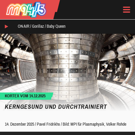
ON AIR /
Gorillaz
/
Baby Queen
KORTEX VOM 14.12.2025
KERNGESUND UND DURCHTRAINIERT
14. Dezember 2025
/
Pavel Fridrikhs
/
Bild: MPI für Plasmaphysik, Volker Rohde
Audio-