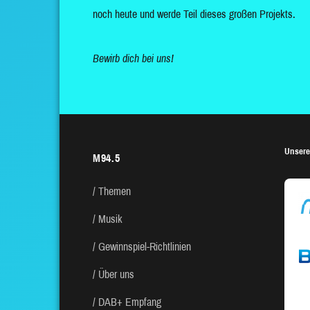
noch heute und werde Teil dieses großen Projekts.
Bewirb dich bei uns!
Unsere
M94.5
Themen
Musik
Gewinnspiel-Richtlinien
Über uns
DAB+ Empfang