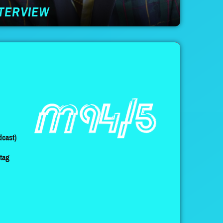
NTERVIEW
cast)
ltag