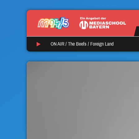
ON AIR /
The Beefs
/
Foreign Land