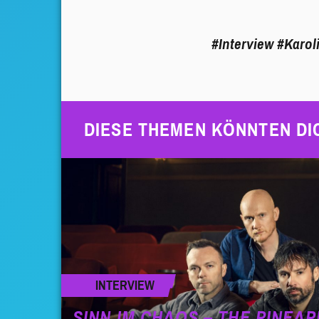
#Interview
#Karol
DIESE THEMEN KÖNNTEN DI
INTERVIEW
SINN IM CHAOS – THE PINEAP