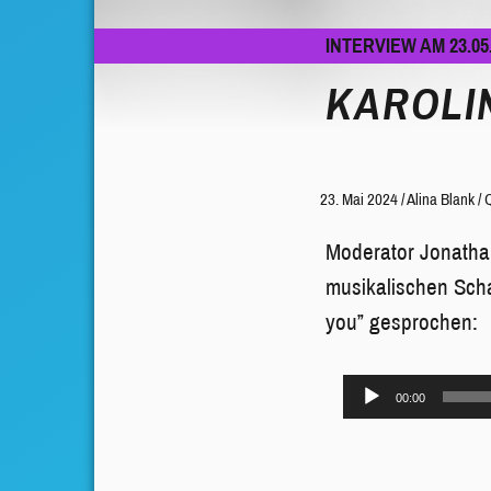
INTERVIEW AM 23.05
KAROLIN
23. Mai 2024
/
Alina Blank
/
Q
Moderator Jonathan
musikalischen Scha
you” gesprochen:
Audio-
00:00
Player