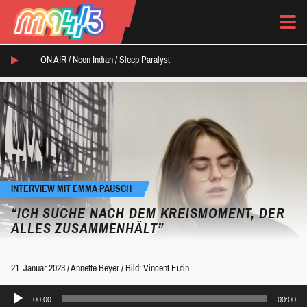
ON AIR /
Neon Indian
/
Sleep Paralyst
INTERVIEW MIT EMMA PAUSCH
“ICH SUCHE NACH DEM KREISMOMENT, DER
ALLES ZUSAMMENHÄLT”
21. Januar 2023
/
Annette Beyer
/
Bild: Vincent Eutin
Audio-
00:00
00:00