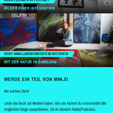
AUSSTELLUNG VON YOUTHNET
BILDER EINER INTEGRATION
VICKY ANNA LARDSCHNEIDER IM INTERVIEW
MIT DER NATUR IM EINKLANG
WERDE EIN TEIL VON M94.5!
Wir suchen Dich!
Leute die Bock auf Medien haben. Bei uns kannst du crossmedial alle
möglichen Dinge ausprobieren. Ob im Bereich Radio/Podcasts,