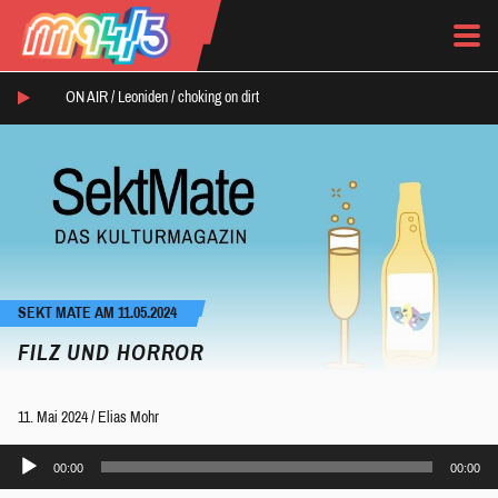
ON AIR /
Leoniden
/
choking on dirt
SEKT MATE AM 11.05.2024
FILZ UND HORROR
11. Mai 2024
/
Elias Mohr
Audio-
00:00
00:00
Player