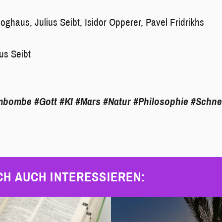
loghaus, Julius Seibt, Isidor Opperer, Pavel Fridrikhs
ius Seibt
mbombe
#Gott
#KI
#Mars
#Natur
#Philosophie
#Schne
CH AUCH INTERESSIEREN: