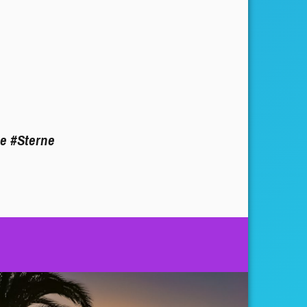
regeln.
e
#Sterne