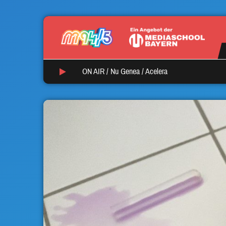
ON AIR /
Nu Genea
/
Acelera