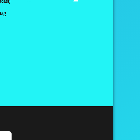
cast)
ltag