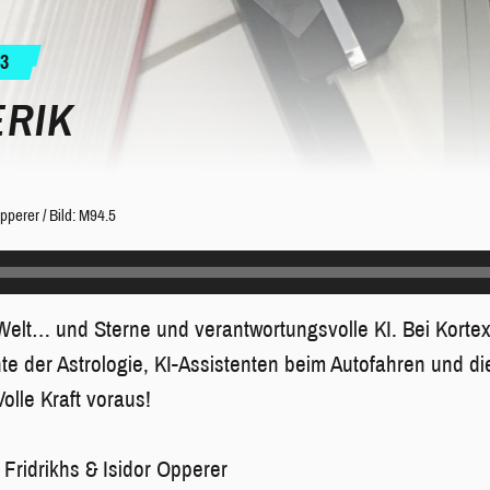
3
ERIK
Opperer
/
Bild: M94.5
Welt… und Sterne und verantwortungsvolle KI. Bei Kortex
te der Astrologie, KI-Assistenten beim Autofahren und d
Volle Kraft voraus!
 Fridrikhs & Isidor Opperer