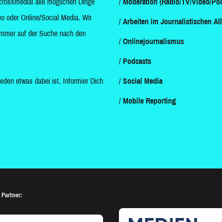
crossmedial alle möglichen Dinge
Moderation (Radio/TV/Video/Pod
o oder Online/Social Media. Wir
Arbeiten im Journalistischen Al
d immer auf der Suche nach den
Onlinejournalismus
Podcasts
jeden etwas dabei ist. Informier Dich
Social Media
Mobile Reporting
 Partner: