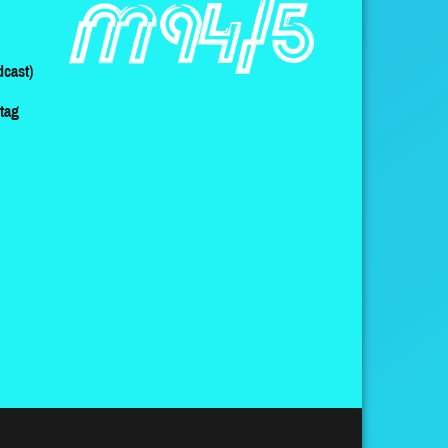
cast)
ltag