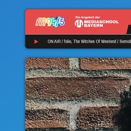
ON AIR /
folie, The Witches Of Westend
/
Semoli