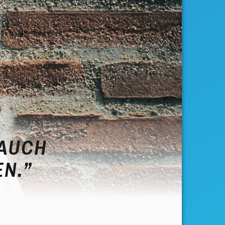
 AUCH
N.”