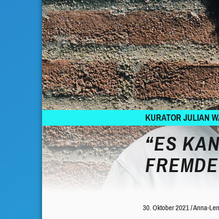
KURATOR JULIAN W
“ES KA
FREMDE
30. Oktober 2021
/
Anna-Len