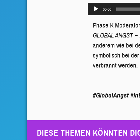
Audio-
00:00
Player
Phase K Moderator 
GLOBAL ANGST – Pa
anderem wie bei de
symbolisch bei der
verbrannt werden.
#GlobalAngst
#In
DIESE THEMEN KÖNNTEN DI