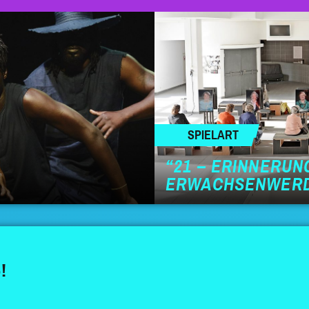
SPIELART
“21 – ERINNERUN
ERWACHSENWER
!