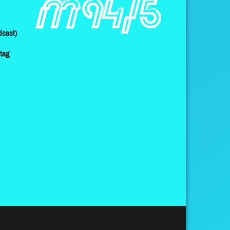
cast)
ltag