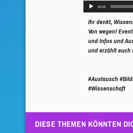
Audio-
00:00
Player
Ihr denkt, Wissen
Von wegen! Events
und Infos und Aus
und erzählt euch
#Austausch
#Bil
#Wissenschaft
DIESE THEMEN KÖNNTEN DI