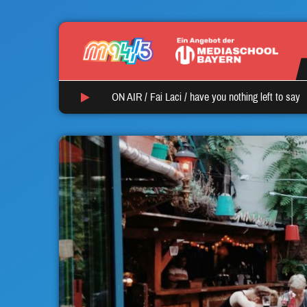
ON AIR /
Fai Laci
/
have you nothing left to say