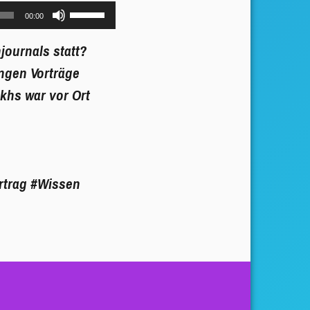
Pfeiltasten
00:00
Hoch/Runter
journals statt?
benutzen,
ingen Vorträge
um
khs war vor Ort
die
Lautstärke
zu
regeln.
rtrag
#Wissen