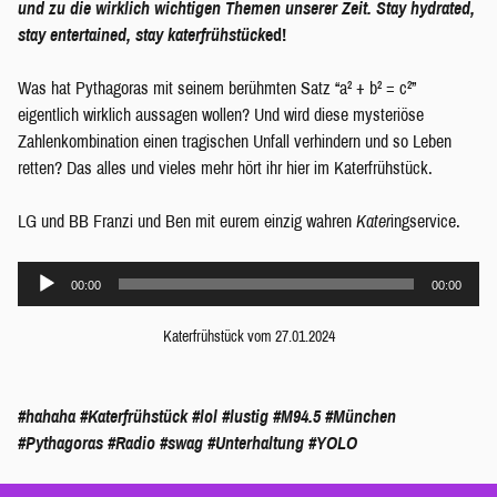
und zu die wirklich wichtigen Themen unserer Zeit. Stay hydrated,
stay entertained, stay katerfrühstück
ed!
Was hat Pythagoras mit seinem berühmten Satz “a² + b² = c²”
eigentlich wirklich aussagen wollen? Und wird diese mysteriöse
Zahlenkombination einen tragischen Unfall verhindern und so Leben
retten? Das alles und vieles mehr hört ihr hier im Katerfrühstück.
LG und BB Franzi und Ben mit eurem einzig wahren
Kater
ingservice.
Audio-
00:00
00:00
Player
Katerfrühstück vom 27.01.2024
#hahaha
#Katerfrühstück
#lol
#lustig
#M94.5
#München
#Pythagoras
#Radio
#swag
#Unterhaltung
#YOLO