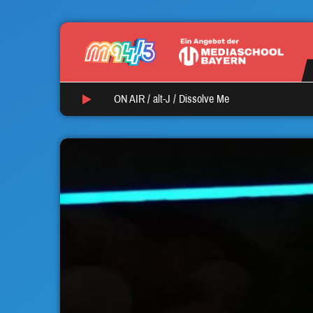
ON AIR /
alt-J
/
Dissolve Me