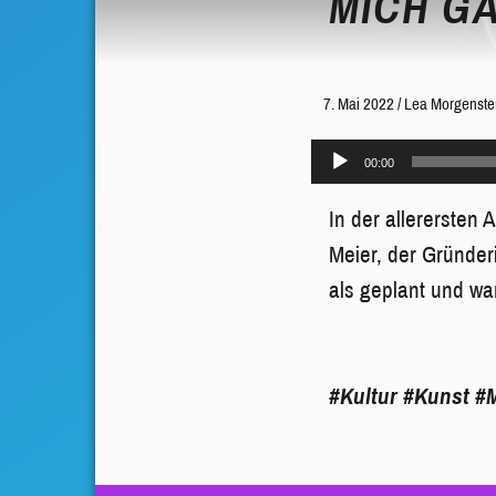
MICH GA
7. Mai 2022
/
Lea Morgenste
Audio-
00:00
Player
In der allerersten
Meier, der Gründer
als geplant und war
#Kultur
#Kunst
#M