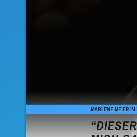
MARLENE MEIER IM
“DIESE