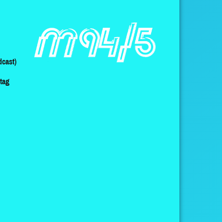
cast)
ltag