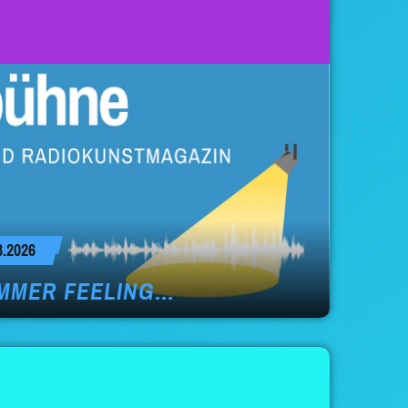
.2026
MMER FEELING…