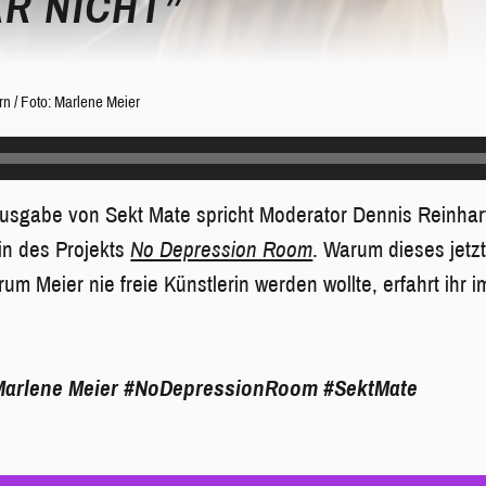
R NICHT”
rn
/
Foto: Marlene Meier
 Ausgabe von Sekt Mate spricht Moderator Dennis Reinhar
in des Projekts
No Depression Room
. Warum dieses jetzt
um Meier nie freie Künstlerin werden wollte, erfahrt ihr i
arlene Meier
#NoDepressionRoom
#SektMate