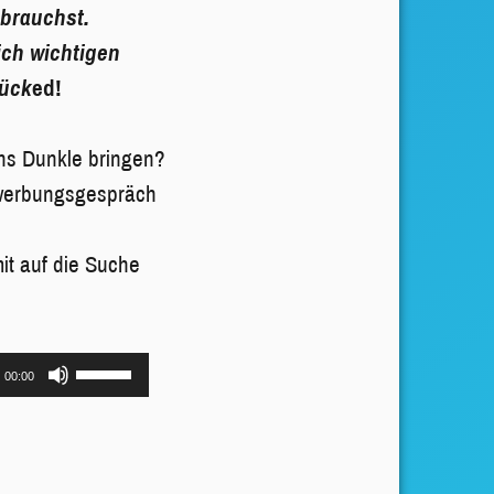
 brauchst.
ich wichtigen
tück
ed!
 ins Dunkle bringen?
Bewerbungsgespräch
it auf die Suche
Pfeiltasten
00:00
Hoch/Runter
benutzen,
um