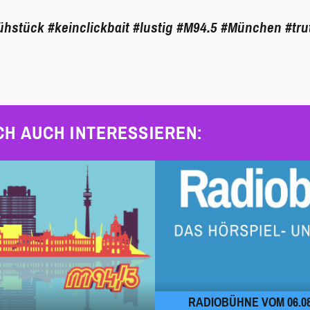
rühstück
#keinclickbait
#lustig
#M94.5
#München
#tru
CH AUCH INTERESSIEREN:
RADIOBÜHNE VOM 06.08