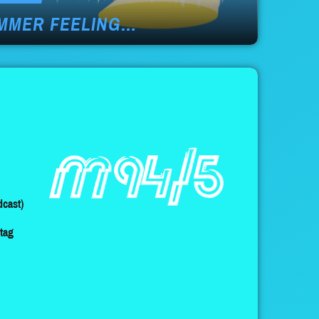
MMER FEELING…
cast)
ltag