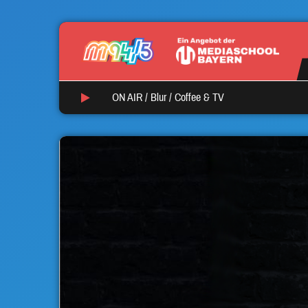
ON AIR /
Blur
/
Coffee & TV