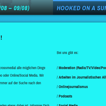
08 – 09/08)
HOOKED ON A SU
!
Bei uns gibt es:
crossmedial alle möglichen Dinge
Moderation (Radio/TV/Video/Pod
o oder Online/Social Media. Wir
Arbeiten im Journalistischen Al
d immer auf der Suche nach den
Onlinejournalismus
Podcasts
jeden etwas dabei ist. Informier Dich
Social Media