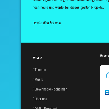
noch heute und werde Teil dieses großen Projekts.
Bewirb dich bei uns!
Unsere
M94.5
Themen
Musik
Gewinnspiel-Richtlinien
Über uns
DAB+ Empfang