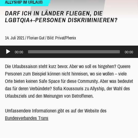
ALLYSHIP IM URLAUB
DARF ICH IN LÄNDER FLIEGEN, DIE
LGBTQIA+-PERSONEN DISKRIMINIEREN?
14. Juli 2021
/
Florian Gut
/
Bild: Privat/Phenix
Audio-
00:00
00:00
Player
Die Urlaubssaison steht kurz bevor. Aber wo soll es hingehen? Queere
Personen zum Beispiel können nicht hinreisen, wo sie wollen – viele
Orte bieten keinen Safe Space für diese Community. Aber was bedeutet
das für deren Verbündete? Sofia Koussouris zu Allyship, der Wahl des
Urlaubsziels und den Meinungen von Betroffenen.
Umfassendere Informationen gibt es auf der Website des
Bundesverbandes Trans