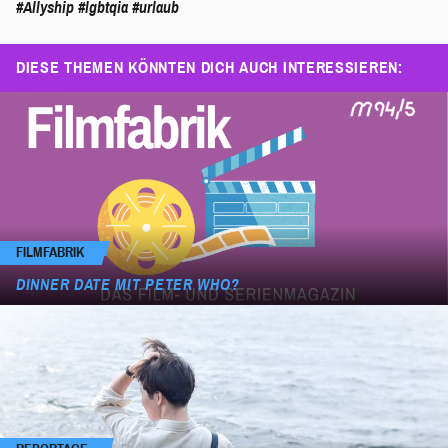
#Allyship
#lgbtqia
#urlaub
DIESE THEMEN KÖNNTEN DICH AUCH INTERESSIEREN:
FILMFABRIK
DINNER DATE MIT PETER WHO?