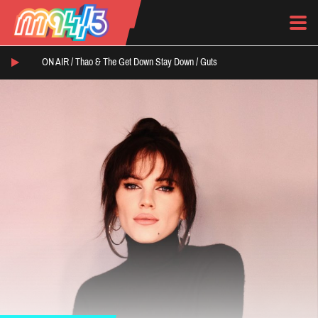
ON AIR /
Thao & The Get Down Stay Down
/
Guts