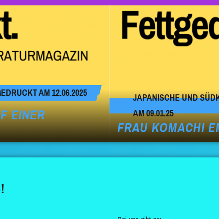
DRUCKT AM 12.06.2025
JAPANISCHE UND SÜD
F EINER
AM 09.01.25
FRAU KOMACHI E
!