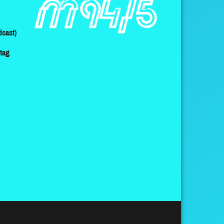
cast)
ltag