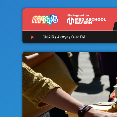
ON AIR /
Alewya
/
Cairo FM