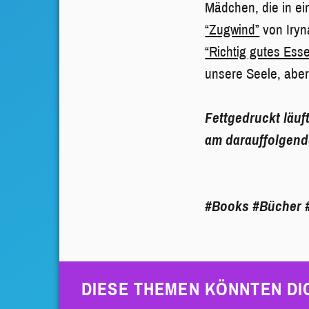
Mädchen, die in ei
“Zugwind”
von Iryn
“Richtig gutes Ess
unsere Seele, abe
Fettgedruckt läuf
am darauffolgend
#Books
#Bücher
DIESE THEMEN KÖNNTEN DI