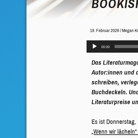
BOOKIS
19. Februar 2026
/
Megan Kre
Audio-
00:00
Player
Das Literaturmaga
Autor:innen und d
schreiben, verleg
Buchdeckeln. Und 
Literaturpreise u
Es ist Donnerstag,
„Wenn wir lächeln