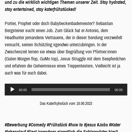
und zu die wirklich wichtigen Themen unserer Zeit. Stay hydrated,
stay entertained, stay katerfrühstücked!
Portier, Prophet oder doch Babybeckenbademeister? Sebastian
Bergsteiner sucht einen Job. Zum Glück hat er Antonio, dem
Headhunter jemandens Vertrauens, der in dieser Sendung verzweifelt
versucht, seinen Schützling irgendwo unterzubringen. In der
Zwischenzeit lernen sie etwas über Begrüßung von Pförtner:innen
(Guten Morgen flop, GuMo top), Jesus Struggle mit dem Seepferdchen
und erfahren die Geheimnisse eines Treppentesters. Vielleicht ist ja
auch was für euch dabei.
Audio-
00:00
00:00
Player
Das Katerfrphstück vom 18.06.2022
#Bewerbung
#Comedy
#Frühstück
#how to
#jesus
#Jobs
#Kater
#lebenslauf
#liest irgendwer eigentlich die Schlagwörter hier?