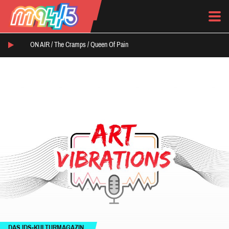
ON AIR /
The Cramps
/
Queen Of Pain
DAS IDS-KULTURMAGAZIN