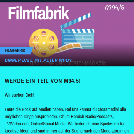
FILMFABRIK
DINNER DATE MIT PETER WHO?
WERDE EIN TEIL VON M94.5!
Wir suchen Dich!
Leute die Bock auf Medien haben. Bei uns kannst du crossmedial alle
möglichen Dinge ausprobieren. Ob im Bereich Radio/Podcasts,
TV/Video oder Online/Social Media. Wir bieten dir eine Spielwiese für
kreative Ideen und sind immer auf der Suche nach den Moderator:innen