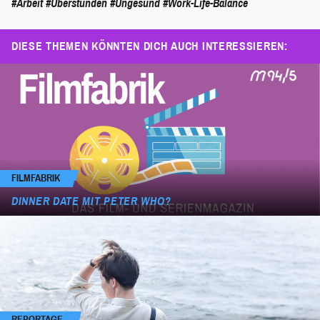
#Arbeit
#Überstunden
#Ungesund
#Work-Life-Balance
DIESE THEMEN KÖNNTEN DICH AUCH INTERESSIEREN:
FILMFABRIK
DINNER DATE MIT PETER WHO?
REPORTAGE