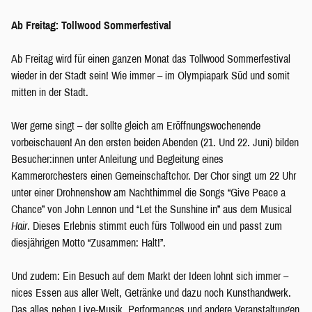
Ab Freitag: Tollwood Sommerfestival
Ab Freitag wird für einen ganzen Monat das Tollwood Sommerfestival
wieder in der Stadt sein! Wie immer – im Olympiapark Süd und somit
mitten in der Stadt.
Wer gerne singt – der sollte gleich am Eröffnungswochenende
vorbeischauen! An den ersten beiden Abenden (21. Und 22. Juni) bilden
Besucher:innen unter Anleitung und Begleitung eines
Kammerorchesters einen Gemeinschaftchor. Der Chor singt um 22 Uhr
unter einer Drohnenshow am Nachthimmel die Songs “Give Peace a
Chance” von John Lennon und “Let the Sunshine in” aus dem Musical
Hair
. Dieses Erlebnis stimmt euch fürs Tollwood ein und passt zum
diesjährigen Motto “Zusammen: Halt!”.
Und zudem: Ein Besuch auf dem Markt der Ideen lohnt sich immer –
nices Essen aus aller Welt, Getränke und dazu noch Kunsthandwerk.
Das alles neben Live-Musik, Performances und andere Veranstaltungen