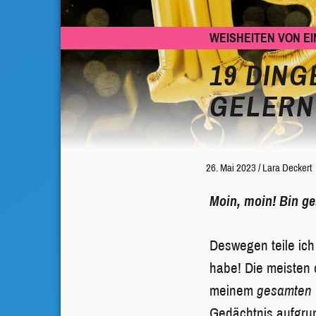
WEISHEITEN VON EI
19 DING
GELERN
26. Mai 2023
/
Lara Deckert
Moin, moin! Bin ge
Deswegen teile ich
habe! Die meisten 
meinem
gesamten
Gedächtnis aufgrund