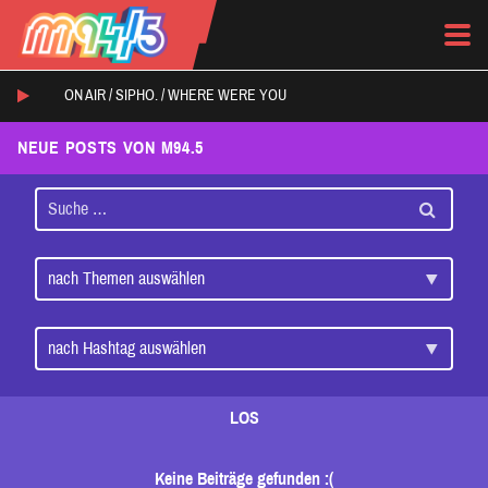
ON AIR /
SIPHO.
/
WHERE WERE YOU
NEUE POSTS VON M94.5
LOS
Keine Beiträge gefunden :(