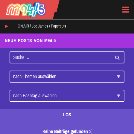
ON AIR /
Joe James
/
Papercuts
NEUE POSTS VON M94.5
LOS
Keine Beiträge gefunden :(