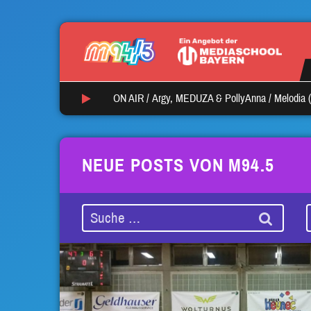
ON AIR /
Argy, MEDUZA & PollyAnna
/
Melodia 
NEUE POSTS VON M94.5