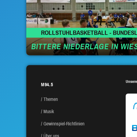
ROLLSTUHLBASKETBALL - BUNDESL
BITTERE NIEDERLAGE IN WI
Unsere
M94.5
Themen
Musik
Gewinnspiel-Richtlinien
Über uns