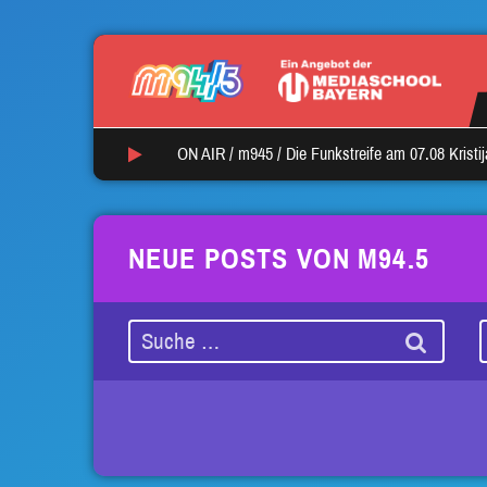
ON AIR /
m945
/
Die Funkstreife am 07.08 Kristi
NEUE POSTS VON M94.5