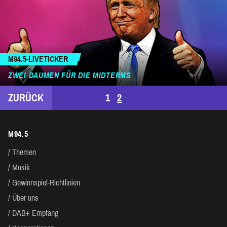
M94.5-LIVETICKER
ZWEI DAUMEN FÜR DIE MIDTERMS
SEITENNUMMERIERUNG
ZURÜCK
1
2
DER
M94.5
BEITRÄGE
Themen
Musik
Gewinnspiel-Richtlinien
Über uns
DAB+ Empfang