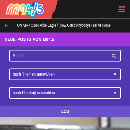
ON AIR /
Open Mike Eagle
/
(How Could Anybody) Feel At Home
NEUE POSTS VON M94.5
LOS