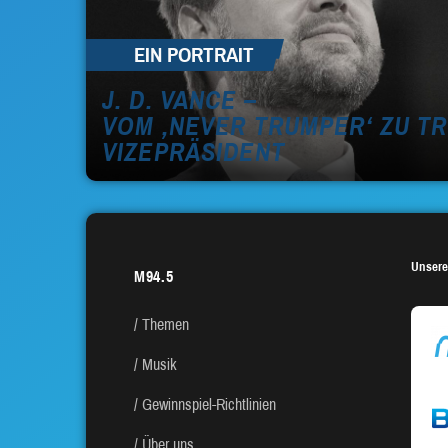
EIN PORTRAIT
J. D. VANCE –
VOM ‚NEVER TRUMPER‘ ZU T
VIZEPRÄSIDENT
Unsere
M94.5
Themen
Musik
Gewinnspiel-Richtlinien
Über uns