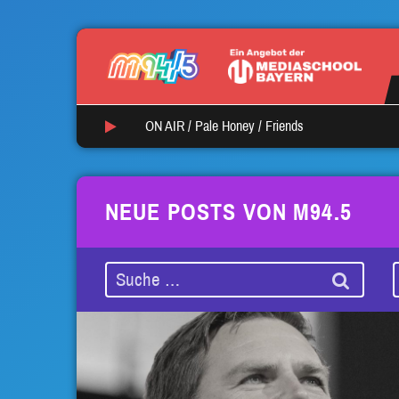
ON AIR /
Pale Honey
/
Friends
NEUE POSTS VON M94.5