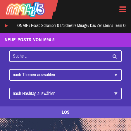
ON AIR /
Rocko Schamoni & L'orchestre Mirage
/
Das Zelt (Jeans Team Cove
NEUE POSTS VON M94.5
LOS