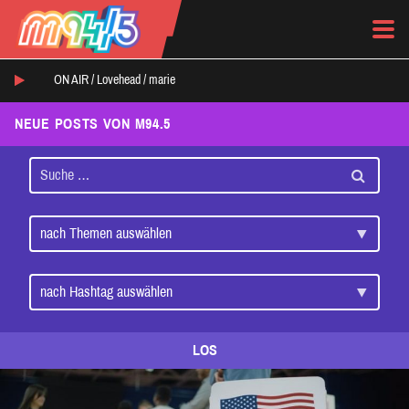
ON AIR /
Lovehead
/
marie
NEUE POSTS VON M94.5
LOS