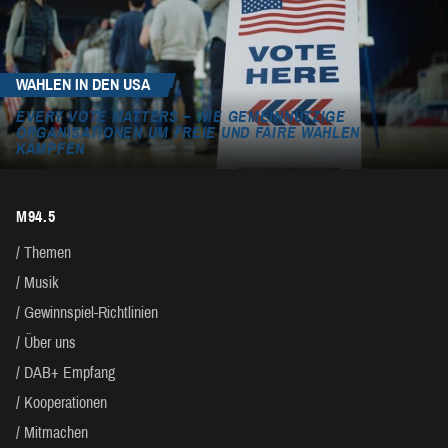
WAHLEN IN DEN USA
EVERY VOTE MATTERS – WIE GEMEINNÜTZIGE
ORGANISATIONEN UM FREIE UND FAIRE WAHLEN
KÄMPFEN
M94.5
Themen
Musik
Gewinnspiel-Richtlinien
Über uns
DAB+ Empfang
Kooperationen
Mitmachen