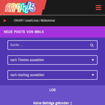
ON AIR /
Lena&Linus
/
Midsommar
NEUE POSTS VON M94.5
LOS
Keine Beiträge gefunden :(