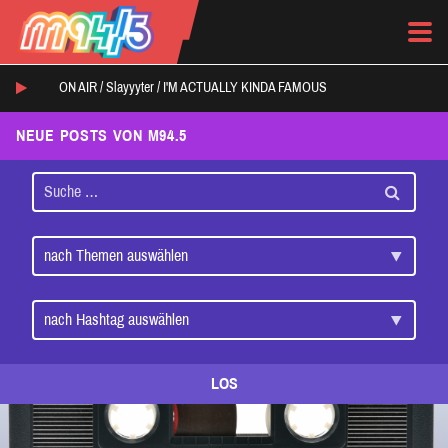
ON AIR /
Slayyyter
/
I'M ACTUALLY KINDA FAMOUS
NEUE POSTS VON M94.5
LOS