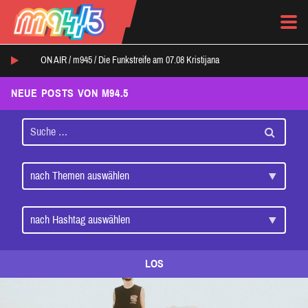
ON AIR /
m945
/
Die Funkstreife am 07.08 Kristijana
NEUE POSTS VON M94.5
LOS