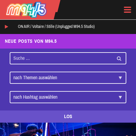
ON AIR /
Voltaire
/
Stille (Unplugged M94.5 Studio)
NEUE POSTS VON M94.5
LOS